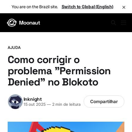
×
You are on the Brazil site.
Switch to Global (English)
AJUDA
Como corrigir o
problema "Permission
Denied" no Blokoto
Inknight
Compartilhar
15 out 2025
—
2 min de leitura