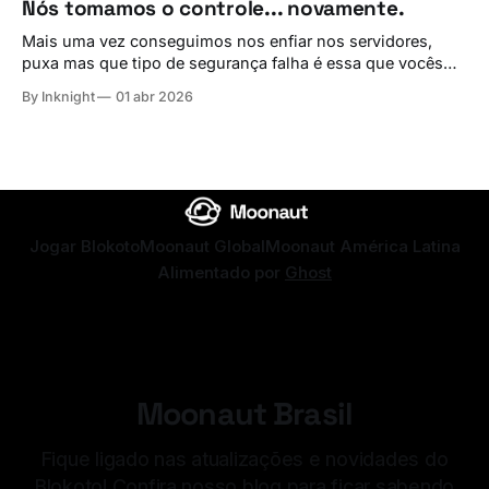
Nós tomamos o controle... novamente.
happyeastertwentysix Resgatar
Mais uma vez conseguimos nos enfiar nos servidores,
puxa mas que tipo de segurança falha é essa que vocês
têm... bom, isso não é problema nosso, simplesmente
By Inknight
01 abr 2026
porque É TUDO NOSSO. Esperamos que criem pelo menos
um desses para os recompensarmos com o nosso
emblema! As modalidades para apreciação da
Jogar Blokoto
Moonaut Global
Moonaut América Latina
Alimentado por
Ghost
Moonaut Brasil
Fique ligado nas atualizações e novidades do
Blokoto! Confira nosso blog para ficar sabendo