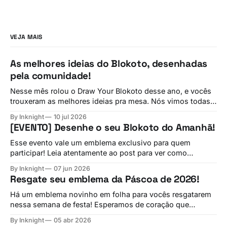
VEJA MAIS
As melhores ideias do Blokoto, desenhadas
pela comunidade!
Nesse mês rolou o Draw Your Blokoto desse ano, e vocês
trouxeram as melhores ideias pra mesa. Nós vimos todas
elas! E agora, vamos conferir ideia por ideia, com alguns
By Inknight
10 jul 2026
comentários de membros da equipe sobre cada sugestão.
[EVENTO] Desenhe o seu Blokoto do Amanhã!
Interactive Sportballs Por @SonikkuKarafuto Comentários
da Equipe sobre Interactive Sportballs —Inknight: Eu
Esse evento vale um emblema exclusivo para quem
participar! Leia atentamente ao post para ver como
participar e ganhar o seu! Desde o primeiro dia, os
By Inknight
07 jun 2026
melhores recursos do Blokoto nasceram direto das
Resgate seu emblema da Páscoa de 2026!
sugestões de vocês no Discord e no Fórum. Agora,
estamos convidando todo mundo para enviar conceitos e
Há um emblema novinho em folha para vocês resgatarem
nessa semana de festa! Esperamos de coração que
tenham tido uma boa e feliz páscoa. Viva Cristo Rei!
By Inknight
05 abr 2026
Resgate o emblema de Páscoa desse ano! Utilize o código