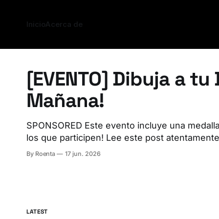
Inicio
Acerca de
[EVENTO] Dibuja a tu 
Mañana!
SPONSORED Este evento incluye una medalla exclusiva para todos
los que participen! Lee este post atentamen
participar y reclamar la tuya! Desde el día uno, muchas de las
By Roenta
17 jun. 2026
mejores actualizaciones de Blokoto han llega
sugerencias compartidas en nuestro foro y se
Ahora,
LATEST