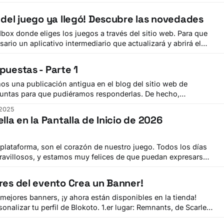
 del juego ya llegó! Descubre las novedades
box donde eliges los juegos a través del sitio web. Para que
ario un aplicativo intermediario que actualizará y abrirá el
 Este aplicativo intermediario es la pequeña ventana que
uego se abra, el
puestas - Parte 1
os una publicación antigua en el blog del sitio web de
guntas para que pudiéramos responderlas. De hecho,
ra responderlas a través de un video en YouTube, pero al
 2025
una respuesta basada en texto en el blog
lla en la Pantalla de Inicio de 2026
 plataforma, son el corazón de nuestro juego. Todos los días
ravillosos, y estamos muy felices de que puedan expresarse
mos invitarlos a dejar su huella también en el lanzador. Hace
 evento en Discord para
res del evento Crea un Banner!
ejores banners, ¡y ahora están disponibles en la tienda!
il de Blokoto. 1.er lugar: Remnants, de Scarlet
kotoBlokoto: The Online Sandbox 2.er lugar: The