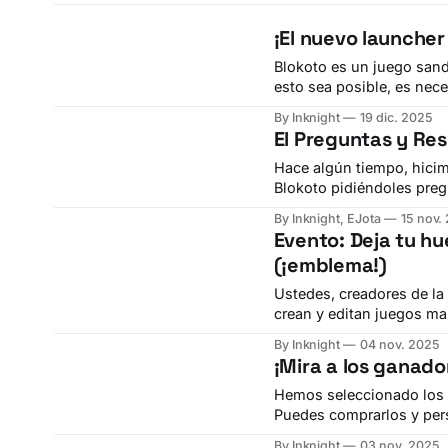
¡El nuevo launcher
Blokoto es un juego sand
esto sea posible, es neces
juego en tu computadora.
By Inknight
19 dic. 2025
aparece antes de que el j
El Preguntas y Res
Hace algún tiempo, hicim
Blokoto pidiéndoles pre
teníamos todo un plan pa
By Inknight, EJota
15 nov.
final decidí hacerlo con 
Evento: Deja tu hue
(¡emblema!)
Ustedes, creadores de la
crean y editan juegos ma
en Blokoto. Por eso, quere
By Inknight
04 nov. 2025
un tiempo realizamos un
¡Mira a los ganado
Hemos seleccionado los m
Puedes comprarlos y personalizar tu perf
Remnants - Banner Store - Blo
By Inknight
03 nov. 2025