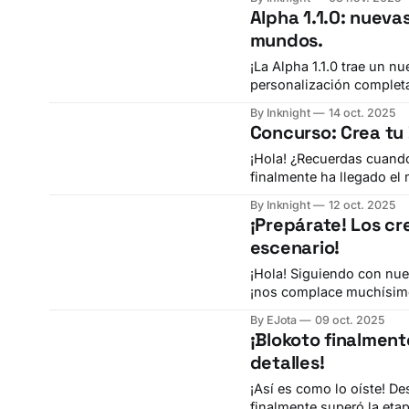
Alpha 1.1.0: nuevas
mundos.
¡La Alpha 1.1.0 trae un nu
personalización completa 
actualización da a los c
By Inknight
14 oct. 2025
sus mundos.
Concurso: Crea tu
¡Hola! ¿Recuerdas cuando
finalmente ha llegado el
tu perfil y pueden compr
By Inknight
12 oct. 2025
por los j
¡Prepárate! Los cr
escenario!
¡Hola! Siguiendo con nuestro blog post más reciente sobre las Funciones Sociales,
¡nos complace muchísimo
trabajar: el Programa de Creadores de Blo
By EJota
09 oct. 2025
enfocados en unir a la 
¡Blokoto finalmente
detalles!
¡Así es como lo oíste! D
finalmente superó la etap