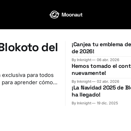
Blokoto del
¡Canjea tu emblema d
de 2026!
By Inknight
06 abr. 2026
Hemos tomado el cont
nuevamente!
te para aprender cómo
By Inknight
02 abr. 2026
¡La Navidad 2025 de B
ha llegado!
do directamente de las
By Inknight
19 dic. 2025
rvidor de Discord.