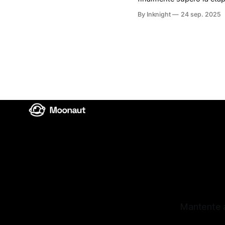
desarrollo, el Alpha 1.0.0! Fueron largos 4 años de desarrollo hasta llegar a una eta
By Inknight
24 sep. 2025
en la que finalmente po
Mantente a