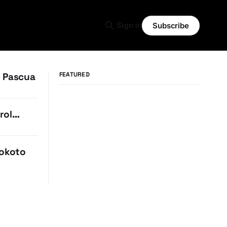
Sign in
Subscribe
e Pascua
FEATURED
rol…
lokoto