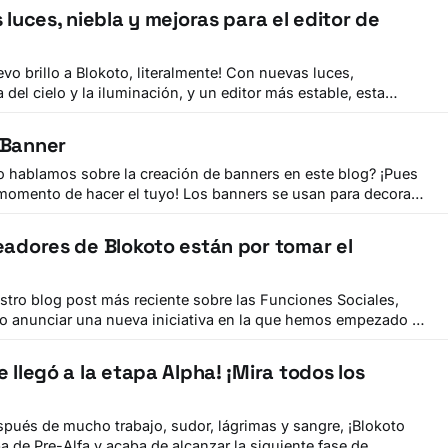
Arkheopolis, de equalizer2005 The Arkheopolis - Banner Store - BlokotoBlokoto: The
 luces, niebla y mejoras para el editor de
evo brillo a Blokoto, literalmente! Con nuevas luces,
del cielo y la iluminación, y un editor más estable, esta
readores el poder de transformar por completo la atmósfera de
 Banner
 hablamos sobre la creación de banners en este blog? ¡Pues
 momento de hacer el tuyo! Los banners se usan para decorar
arse con Blokoins. ¿Y lo mejor? ¡Son completamente creados
ugadores! Para este evento, puedes enviarnos tus
eadores de Blokoto están por tomar el
 anunciar una nueva iniciativa en la que hemos empezado a
koto! Los Blokoto Creators™️ estarán
comunidad y permitir que sus miembros se conozcan un
 llegó a la etapa Alpha! ¡Mira todos los
espués de mucho trabajo, sudor, lágrimas y sangre, ¡Blokoto
a de Pre-Alfa y acaba de alcanzar la siguiente fase de