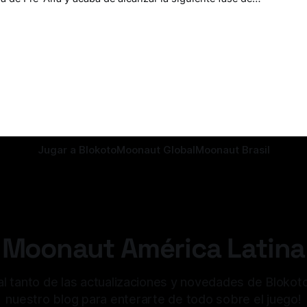
pa
demos
Jugar a Blokoto
Moonaut Global
Moonaut Brasil
Moonaut América Latina
l tanto de las actualizaciones y novedades de Blokoto
nuestro blog para enterarte de todo sobre el juego!