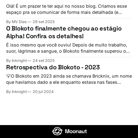
se conectar, colaborar e compartilhar experiências.
Olá! É um prazer te ter aqui no nosso blog. Criamos esse
Queremos
espaço pra se comunicar de forma mais detalhada (e
espero que melhor!) — em breve, moonaut.com será o
By MV Dias
29 set 2025
nosso principal ponto de encontro para novidades e
O Blokoto finalmente chegou ao estágio
atualizações, acompanhando de perto as mudanças que
Alpha! Confira os detalhes!
vêm pela frente. Olhe quão
É isso mesmo que você ouviu! Depois de muito trabalho,
suor, lágrimas e sangue, o Blokoto finalmente superou o
status de Pré-Alpha e acaba de alcançar a próxima fase de
By Inknight
24 set 2025
desenvolvimento, o Alpha 1.0.0! Foram longos 4 anos de
Retrospectiva do Blokoto - 2023
desenvolvimento até nós chegarmos em uma fase que
finalmente
💡O Blokoto em 2023 ainda se chamava Bricknix, um nome
que havíamos dado a ele enquanto estava nas fases
iniciais de desenvolvimento. Estamos nos aproximando da
By Inknight
20 jul 2024
época mais festiva do ano, e para encerrar mais esse ciclo
de desenvolvimento, decidi fazer uma retrospectiva de
tudo que fizemos nesse maravilhoso (e