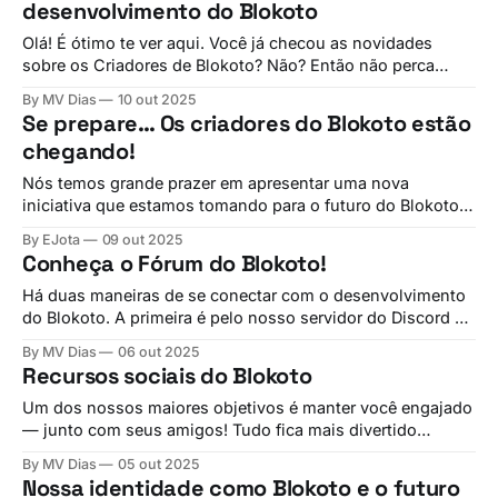
desenvolvimento do Blokoto
Olá! É ótimo te ver aqui. Você já checou as novidades
sobre os Criadores de Blokoto? Não? Então não perca
tempo! Nada nesse mundão é simples, né? E o Blokoto
By MV Dias
10 out 2025
não foge à regra. Se pudéssemos, conjuraríamos novas
Se prepare… Os criadores do Blokoto estão
funções perfeitinhas com magia e varinha de condão... e
chegando!
tentamos! Infelizmente, o
Nós temos grande prazer em apresentar uma nova
iniciativa que estamos tomando para o futuro do Blokoto:
O Programa de Criadores do Blokoto!
By EJota
09 out 2025
Conheça o Fórum do Blokoto!
Há duas maneiras de se conectar com o desenvolvimento
do Blokoto. A primeira é pelo nosso servidor do Discord —
lá, você pode acompanhar sneak peeks das próximas
By MV Dias
06 out 2025
atualizações, ficar por dentro de todas as novidades,
Recursos sociais do Blokoto
compartilhar suas criações e interagir com outros
jogadores da comunidade! Entre no servidor do Blokoto!
Um dos nossos maiores objetivos é manter você engajado
— junto com seus amigos! Tudo fica mais divertido
quando é compartilhado: jogar, construir, até se irritar um
By MV Dias
05 out 2025
pouquinho! Por isso, estamos dando ainda mais atenção
Nossa identidade como Blokoto e o futuro
às ferramentas sociais, tornando mais fácil do que nunca