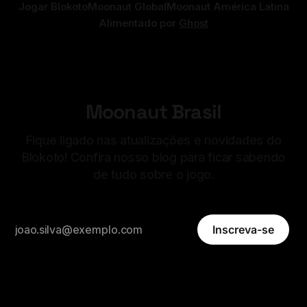
Jogar Blokoto
Moonaut Global
Moonaut América Latina
Alimentado por
Ghost
Moonaut Brasil
Fique ligado nas atualizações e novidades do
Blokoto! Confira nosso blog para ficar sabendo
de tudo sobre o jogo.
Inscreva-se