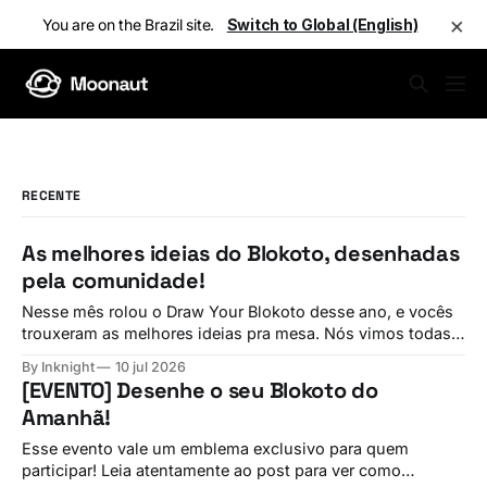
×
You are on the Brazil site.
Switch to Global (English)
RECENTE
As melhores ideias do Blokoto, desenhadas
pela comunidade!
Nesse mês rolou o Draw Your Blokoto desse ano, e vocês
trouxeram as melhores ideias pra mesa. Nós vimos todas
elas! E agora, vamos conferir ideia por ideia, com alguns
By Inknight
10 jul 2026
comentários de membros da equipe sobre cada sugestão.
[EVENTO] Desenhe o seu Blokoto do
Interactive Sportballs Por @SonikkuKarafuto Comentários
Amanhã!
da Equipe sobre Interactive Sportballs —Inknight: Eu
Esse evento vale um emblema exclusivo para quem
participar! Leia atentamente ao post para ver como