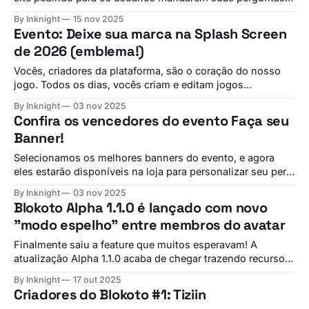
para nós respondermos. Nós tínhamos o plano de fazer
By Inknight
15 nov 2025
um vídeo sobre o jogo, mas eu decidi fazer um novo
Evento: Deixe sua marca na Splash Screen
blogpost respondendo todo mundo. Talvez eu venha fazer
de 2026 (emblema!)
alguns vídeos curtos de
Vocês, criadores da plataforma, são o coração do nosso
jogo. Todos os dias, vocês criam e editam jogos
maravilhosos e estamos muito felizes de estarem podendo
By Inknight
03 nov 2025
se expressar no Blokoto. Por isso, gostaríamos de vos
Confira os vencedores do evento Faça seu
chamar para deixar sua marca no launcher também. Há um
Banner!
tempo atrás, nós fizemos um
Selecionamos os melhores banners do evento, e agora
eles estarão disponíveis na loja para personalizar seu perfil
do Blokoto 1º Lugar: Remnants, por Scarlet Remnants -
By Inknight
03 nov 2025
Banner Store - BlokotoBlokoto: The Online Sandbox 2º
Blokoto Alpha 1.1.0 é lançado com novo
Lugar: The Arkheopolis, por equalizer2005 The
"modo espelho" entre membros do avatar
Arkheopolis - Banner Store - BlokotoBlokoto: The Online
Sandbox 3º
Finalmente saiu a feature que muitos esperavam! A
atualização Alpha 1.1.0 acaba de chegar trazendo recursos
que vão transformar a forma como você cria seus avatares
By Inknight
17 out 2025
e experimenta o jogo desde o primeiro segundo. Modo
Criadores do Blokoto #1: Tiziin
Espelho: Simetria Perfeita na Criação de Avatares A grande