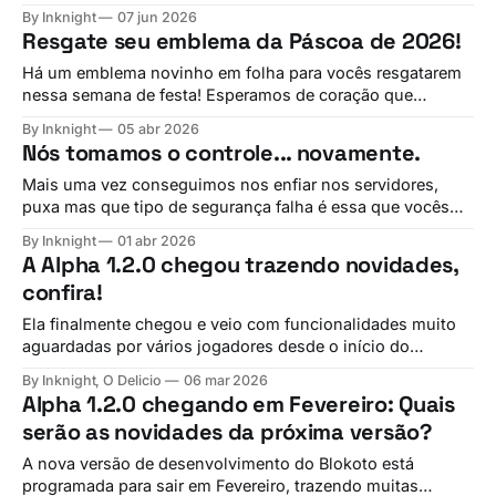
participar e ganhar o seu! Desde o primeiro dia, os
By Inknight
07 jun 2026
melhores recursos do Blokoto nasceram direto das
Resgate seu emblema da Páscoa de 2026!
sugestões de vocês no Discord e no Fórum. Agora,
estamos convidando todo mundo para enviar conceitos e
Há um emblema novinho em folha para vocês resgatarem
nessa semana de festa! Esperamos de coração que
tenham tido uma boa e feliz páscoa. Viva Cristo Rei!
By Inknight
05 abr 2026
Resgate o emblema de Páscoa desse ano! Utilize o código
Nós tomamos o controle... novamente.
happyeastertwentysix Resgatar
Mais uma vez conseguimos nos enfiar nos servidores,
puxa mas que tipo de segurança falha é essa que vocês
têm... bom, isso não é problema nosso, simplesmente
By Inknight
01 abr 2026
porque É TUDO NOSSO. Esperamos que criem pelo menos
A Alpha 1.2.0 chegou trazendo novidades,
um desses para os recompensarmos com o nosso
confira!
emblema! As modalidades para apreciação da
Ela finalmente chegou e veio com funcionalidades muito
aguardadas por vários jogadores desde o início do
desenvolvimento! Essa atualização traz para você edição
By Inknight, O Delicio
06 mar 2026
de jogos colaborativa, melhorias no multiplayer, mudanças
Alpha 1.2.0 chegando em Fevereiro: Quais
no sistema de criação, uma grade de apoio nova,
serão as novidades da próxima versão?
melhorias no design de várias partes da plataforma, muitas
mudanças no
A nova versão de desenvolvimento do Blokoto está
programada para sair em Fevereiro, trazendo muitas