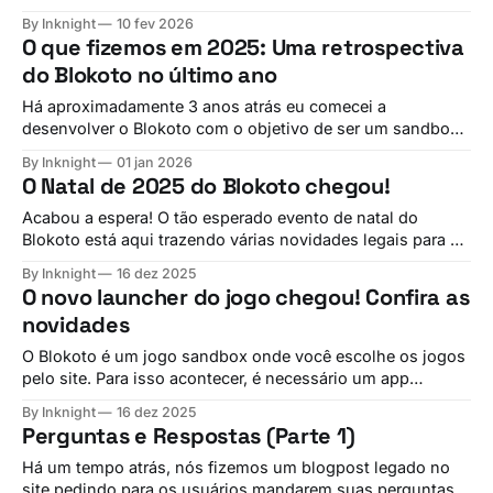
novidades muito legais para construtores e jogadores.
By Inknight
10 fev 2026
Vamos acompanhar todas as mudanças que chegarão
O que fizemos em 2025: Uma retrospectiva
nessa mega-atualização com foco em melhorar a
do Blokoto no último ano
infraestrutura do jogo e em adicionar funcionalidades
inovadoras ao jogo! E não apenas isso,
Há aproximadamente 3 anos atrás eu comecei a
desenvolver o Blokoto com o objetivo de ser um sandbox
mais próximo dos jogadores e aproveitando o potencial
By Inknight
01 jan 2026
apontado pelas comunidades de outros sandbox. Hoje, o
O Natal de 2025 do Blokoto chegou!
projeto completa mais um ano de desenvolvimento, com
diversas funcionalidades super legais sendo adicionadas
Acabou a espera! O tão esperado evento de natal do
ao longo
Blokoto está aqui trazendo várias novidades legais para o
jogo. Sente em sua poltrona com seu cobertorzinho na
By Inknight
16 dez 2025
frente de sua lareira enquanto olha pela neve na janela...
O novo launcher do jogo chegou! Confira as
brincadeira! Estamos no Brasil! Já que tomar chocolate
novidades
quente nesse calor pode
O Blokoto é um jogo sandbox onde você escolhe os jogos
pelo site. Para isso acontecer, é necessário um app
intermediário que irá atualizar e abrir o jogo no seu
By Inknight
16 dez 2025
computador. Esse app intermediário é a janelinha que
Perguntas e Respostas (Parte 1)
aparece antes do jogo abrir, o launcher. E hoje, nós
estamos lançando
Há um tempo atrás, nós fizemos um blogpost legado no
site pedindo para os usuários mandarem suas perguntas