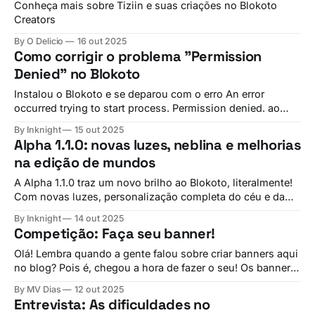
estrela desta atualização é
Conheça mais sobre Tiziin e suas criações no Blokoto
Creators
By O Delicio
16 out 2025
Como corrigir o problema "Permission
Denied" no Blokoto
Instalou o Blokoto e se deparou com o erro An error
occurred trying to start process. Permission denied. ao
tentar jogar? Não criemos pânico! Corrigir o problema de
By Inknight
15 out 2025
permissão negada na hora de jogar Blokoto em sistemas
Alpha 1.1.0: novas luzes, neblina e melhorias
operacionais Linux é algo muito fácil e rápido de se fazer.
na edição de mundos
Solução 1:
A Alpha 1.1.0 traz um novo brilho ao Blokoto, literalmente!
Com novas luzes, personalização completa do céu e da
iluminação, além de um editor mais estável, essa
By Inknight
14 out 2025
atualização dá aos criadores o poder de transformar
Competição: Faça seu banner!
totalmente a atmosfera dos seus mundos.
Olá! Lembra quando a gente falou sobre criar banners aqui
no blog? Pois é, chegou a hora de fazer o seu! Os banners
servem pra decorar o seu perfil e podem ser comprados
By MV Dias
12 out 2025
com Blokoins. E o melhor: são feitos inteirinhos pelos
Entrevista: As dificuldades no
jogadores! Nesse evento, você pode enviar seus banners